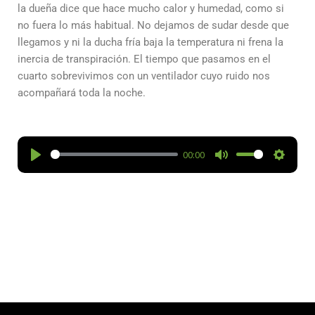
la dueña dice que hace mucho calor y humedad, como si
no fuera lo más habitual. No dejamos de sudar desde que
llegamos y ni la ducha fría baja la temperatura ni frena la
inercia de transpiración. El tiempo que pasamos en el
cuarto sobrevivimos con un ventilador cuyo ruido nos
acompañará toda la noche.
00:00
P
M
S
l
u
e
a
t
t
y
e
t
i
n
g
s