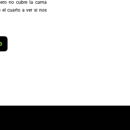
pero no cubre la cama
 el cuarto a ver si nos
S
e
t
t
i
n
g
s