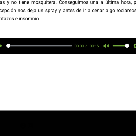
as y no tiene mosquitera. Conseguimos una a última hora, 
cepción nos deja un spray y antes de ir a cenar algo rociamos
cotazos e insomnio.
00:00
00:15
P
M
l
u
a
t
y
e