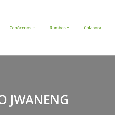
Conócenos
Rumbos
Colabora
IO JWANENG