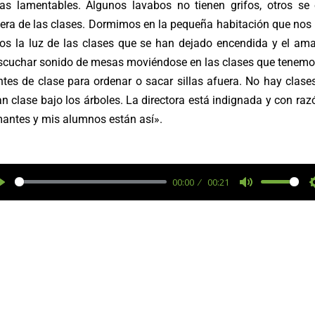
ras lamentables. Algunos lavabos no tienen grifos, otros se
uera de las clases. Dormimos en la pequeña habitación que nos
os la luz de las clases que se han dejado encendida y el am
uchar sonido de mesas moviéndose en las clases que tenemos
tes de clase para ordenar o sacar sillas afuera. No hay clase
 clase bajo los árboles. La directora está indignada y con ra
mantes y mis alumnos están así».
00:00
00:21
P
M
l
u
a
t
y
e