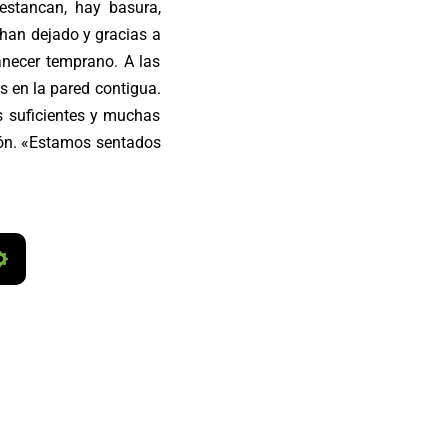
 estancan, hay basura,
 han dejado y gracias a
anecer temprano. A las
 en la pared contigua.
s suficientes y muchas
zón. «Estamos sentados
S
e
t
t
i
n
g