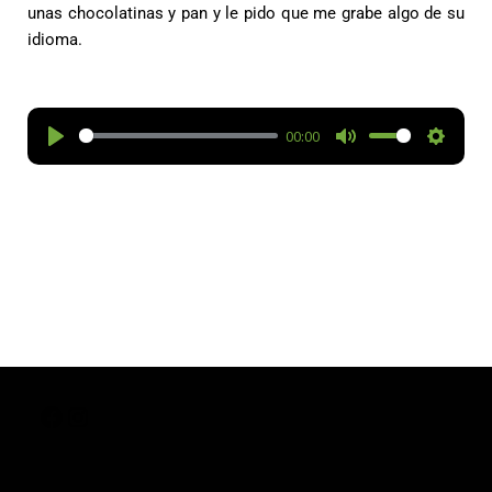
unas chocolatinas y pan y le pido que me grabe algo de su
idioma.
00:00
P
M
S
l
u
e
a
t
t
y
e
t
i
n
g
s