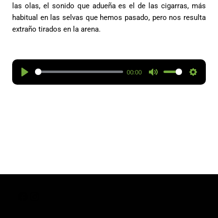
las olas, el sonido que adueña es el de las cigarras, más
habitual en las selvas que hemos pasado, pero nos resulta
extraño tirados en la arena.
00:00
P
M
S
l
u
e
a
t
t
y
e
t
i
n
g
s