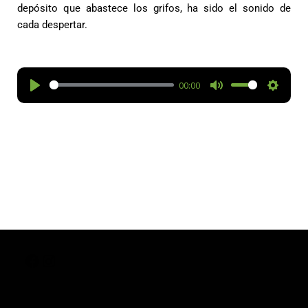
depósito que abastece los grifos, ha sido el sonido de
cada despertar.
00:00
P
M
S
l
u
e
a
t
t
y
e
t
i
n
g
s