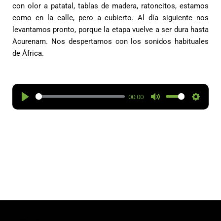
con olor a patatal, tablas de madera, ratoncitos, estamos
como en la calle, pero a cubierto. Al día siguiente nos
levantamos pronto, porque la etapa vuelve a ser dura hasta
Acurenam. Nos despertamos con los sonidos habituales
de África.
00:00
P
M
S
l
u
e
a
t
t
y
e
t
i
n
g
s