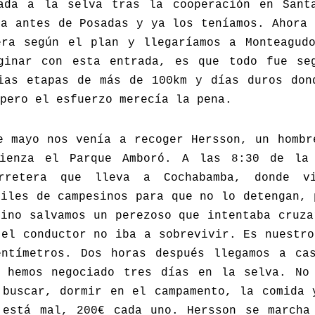
ada a la selva tras la cooperación en Sant
na antes de Posadas y ya los teníamos. Ahora 
era según el plan y llegaríamos a Monteagud
ginar con esta entrada, es que todo fue se
ias etapas de más de 100km y días duros don
pero el esfuerzo merecía la pena.
e mayo nos venía a recoger Hersson, un hombr
mienza el Parque Amboró. A las 8:30 de la 
rretera que lleva a Cochabamba, donde vi
miles de campesinos para que no lo detengan, 
mino salvamos un perezoso que intentaba cruza
 el conductor no iba a sobrevivir. Es nuestro
ntímetros. Dos horas después llegamos a ca
 hemos negociado tres días en la selva. No
 buscar, dormir en el campamento, la comida 
 está mal, 200€ cada uno. Hersson se marcha