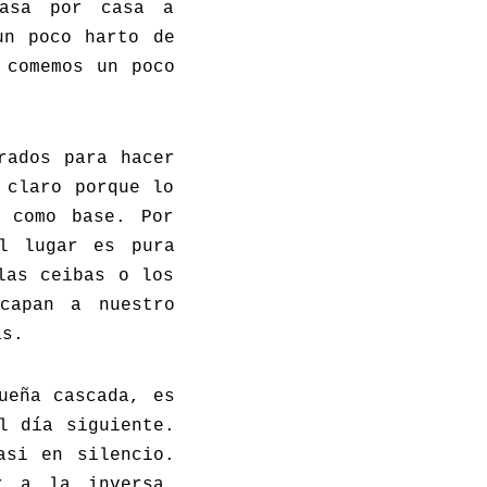
asa por casa a
un poco harto de
 comemos un poco
rados para hacer
 claro porque lo
r como base. Por
El lugar es pura
las ceibas o los
capan a nuestro
as.
ueña cascada, es
l día siguiente.
asi en silencio.
r a la inversa.