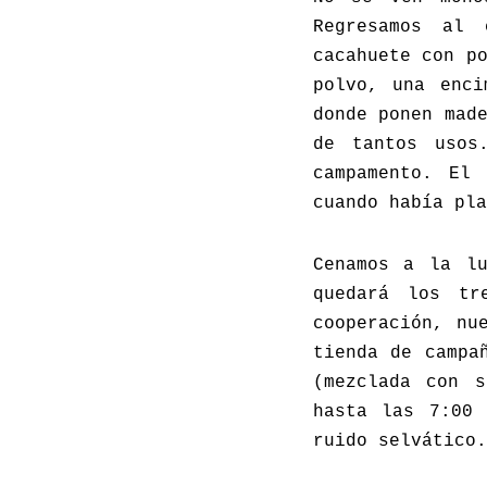
Regresamos al
cacahuete con p
polvo, una enci
donde ponen mad
de tantos usos
campamento. El
cuando había pla
Cenamos a la l
quedará los tr
cooperación, nu
tienda de campa
(mezclada con s
hasta las 7:00 
ruido selvático.