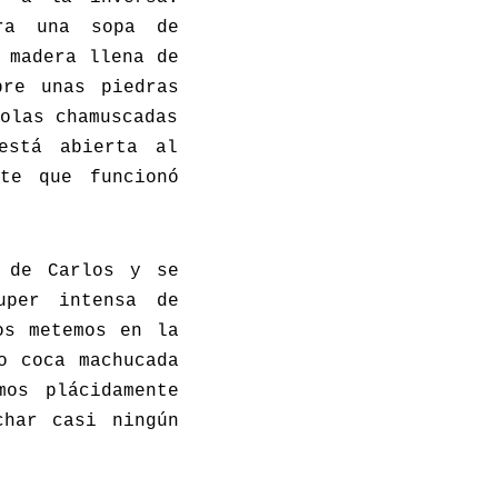
ra una sopa de
 madera llena de
bre unas piedras
olas chamuscadas
está abierta al
te que funcionó
 de Carlos y se
uper intensa de
os metemos en la
o coca machucada
mos plácidamente
char casi ningún