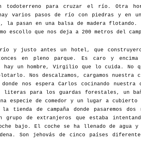
n todoterreno para cruzar el río. Otra ho
hay varios pasos de río con piedras y en u
o, la pasan en una balsa de madera flotando. 
mo escollo que nos deja a 200 metros del cam
río y justo antes un hotel, que construyer
tonces en pleno parque. Es caro y encima
e hay un hombre, Virgilio que lo cuida. No q
plotarlo. Nos descalzamos, cargamos nuestra c
 donde nos espera Carlos cocinando nuestra 
n literas para los guardas forestales, un ba
una especie de comedor y un lugar a cubierto 
 la tienda de campaña donde pasaremos dos
n grupo de extranjeros que estaba intentan
oche bajo. El coche se ha llenado de agua y
dena. Son jehovás de cinco países diferent