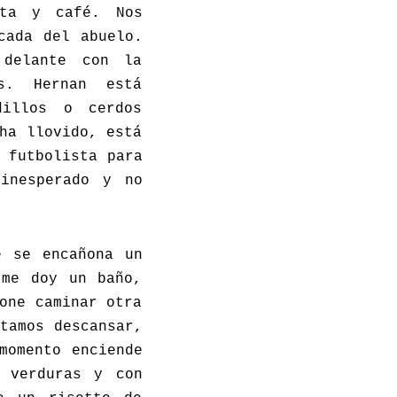
uta y café. Nos
cada del abuelo.
delante con la
s. Hernan está
dillos o cerdos
ha llovido, está
 futbolista para
 inesperado y no
e se encañona un
 me doy un baño,
one caminar otra
tamos descansar,
momento enciende
e verduras y con