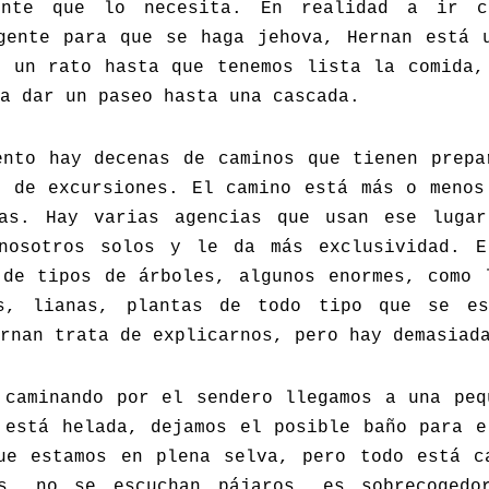
ente que lo necesita. En realidad a ir c
gente para que se haga jehova, Hernan está 
s un rato hasta que tenemos lista la comida,
a dar un paseo hasta una cascada.
ento hay decenas de caminos que tienen prepa
s de excursiones. El camino está más o menos
as. Hay varias agencias que usan ese luga
nosotros solos y le da más exclusividad. 
 de tipos de árboles, algunos enormes, como 
os, lianas, plantas de todo tipo que se es
rnan trata de explicarnos, pero hay demasiad
 caminando por el sendero llegamos a una peq
 está helada, dejamos el posible baño para e
ue estamos en plena selva, pero todo está c
s, no se escuchan pájaros, es sobrecogedo