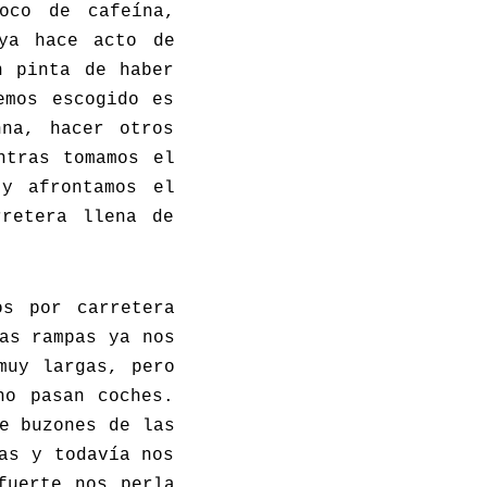
oco de cafeína,
ya hace acto de
n pinta de haber
emos escogido es
nna, hacer otros
ntras tomamos el
 y afrontamos el
rretera llena de
os por carretera
as rampas ya nos
muy largas, pero
no pasan coches.
e buzones de las
as y todavía nos
fuerte nos perla