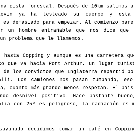
una pista forestal. Después de 10km salimos a
evin ya ha testeado su cuerpo y está 
s es demasiado para empezar. Al comienzo pare
er un hombre entrañable que nos dice que 
un problema que le llamemos.
s hasta Copping y aunque es una carretera qu
co que va hacia Port Arthur, un lugar turís
s de los convictos que Inglaterra repartió po
allí. Los camiones nos pasan zumbando, eso
ca, cuanto más grande menos respetan. El pais
ndo desnivel positivo. Hace bastante buen
alia con 25º es peligroso, la radiación es 
sayunado decidimos tomar un café en Coppi