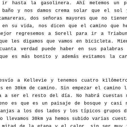
 ir hasta la gasolinera. Ahí metemos un p
l baño y nos damos crema solar que el sol 
camareras, dos señoras mayores que no tiene
 en su vida, nos dicen que el camino que h
ejor regresemos a Sorell para ir a Triabu
que les digamos que vamos en bicicleta. Mie
cuanta verdad puede haber en sus palabras
que es más bonito y además evitamos la ca
esvío a Kellevie y tenemos cuatro kilómetr
os en 30km de camino. Sin empezar el camino l
a a ser el resto del día. No habrá cuestas 
eno es que es un paisaje de bosque y casi 
ranjas a los dos lados y los típicos grupos d
do llevamos 30km ya hemos subido varias cuest
 mitad de la etapa y el calor, sin ser muy 