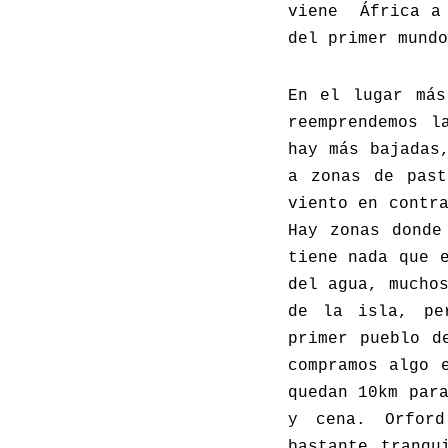
viene África a 
del primer mundo
En el lugar más
reemprendemos l
hay más bajadas
a zonas de past
viento en contr
Hay zonas donde
tiene nada que 
del agua, mucho
de la isla, pe
primer pueblo d
compramos algo 
quedan 10km par
y cena. Orford
bastante tranqu