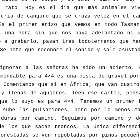
l rato. Hoy es el día que más animales viv
 cría de canguro que se cruza veloz en el ca
Es el primer erizo que vemos en todo Tasma
s una hora sin que nos haya adelantado ni 
o a grabarlo, pasan tres todoterrenos que ha
Se nota que reconoce el sonido y sale asusta
ignorar a las señoras ha sido un acierto. 
omendable para 4×4 es una pista de gravel por
. Comentamos que si en África, que van cuatro
 y llenas de agujeros, leen ese cartel, pens
que lo suyo es para 4×4. Tenemos un primer 
 sube las pulsaciones, pero por lo menos m
 duras por camino. Seguimos por camino y d
de los que sacan troncos. La única diferenc
forestadas se ven repobladas por pinos pequeñ