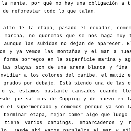
la mente, por qué no hay una obligación a t
 de reforestar todo lo que talan.
 alto de la etapa, pasado el ecuador, come
a marcha, no queremos que se nos haga muy 
, aunque las subidas no dejan de aparecer. E
os y ya vemos las montañas y el mar a nue
a forma borregos en la superficie marina y ag
 las playas son de una arena blanca y fina
envidiar a los colores del caribe, el matiz e
s grados por debajo. Está siendo una de las e
ro ya estamos bastante cansados cuando lle
esde que salimos de Copping y de nuevo en l
en el supermercado y comemos porque ya son l
a terminar etapa, mejor comer algo que luego 
 tiene varios campings, embarcaderos y r
ilo. Desde ahí vamos paralelos al mar y só