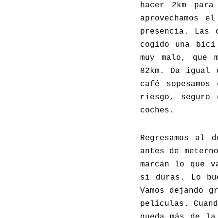
hacer 2km para
aprovechamos e
presencia. Las 
cogido una bici
muy malo, que m
82km. Da igual 
café sopesamos 
riesgo, seguro 
coches.
Regresamos al d
antes de metern
marcan lo que v
si duras. Lo bu
Vamos dejando g
películas. Cuan
queda más de la