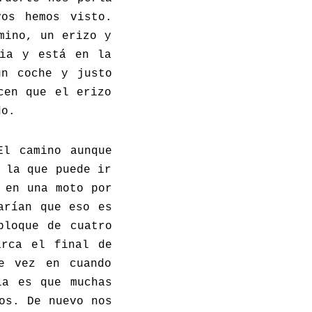
os hemos visto.
mino, un erizo y
nia y está en la
un coche y justo
cen que el erizo
do.
El camino aunque
 la que puede ir
 en una moto por
arían que eso es
bloque de cuatro
arca el final de
e vez en cuando
ia es que muchas
os. De nuevo nos