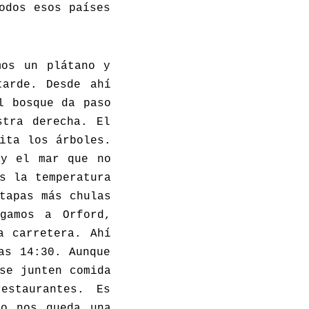
odos esos países
mos un plátano y
tarde. Desde ahí
l bosque da paso
stra derecha. El
ita los árboles.
 y el mar que no
s la temperatura
tapas más chulas
gamos a Orford,
a carretera. Ahí
as 14:30. Aunque
se junten comida
estaurantes. Es
lo nos queda una