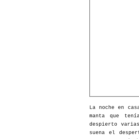
La noche en cas
manta que tení
despierto varia
suena el desper