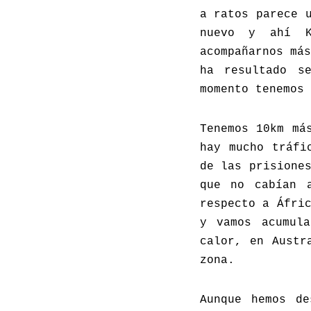
a ratos parece 
nuevo y ahí K
acompañarnos má
ha resultado s
momento tenemos 
Tenemos 10km má
hay mucho tráfi
de las prisione
que no cabían 
respecto a Áfri
y vamos acumula
calor, en Austr
zona.
Aunque hemos de