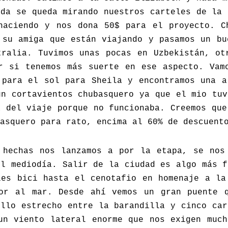
ada se queda mirando nuestros carteles de la 
haciendo y nos dona 50$ para el proyecto. C
 su amiga que están viajando y pasamos un bu
tralia. Tuvimos unas pocas en Uzbekistán, ot
r si tenemos más suerte en ese aspecto. Vam
 para el sol para Sheila y encontramos una a
un cortavientos chubasquero ya que el mio tuv
a del viaje porque no funcionaba. Creemos que
asquero para rato, encima al 60% de descuent
 hechas nos lanzamos a por la etapa, se nos
el mediodía. Salir de la ciudad es algo más f
les bici hasta el cenotafio en homenaje a la
or al mar. Desde ahí vemos un gran puente 
illo estrecho entre la barandilla y cinco car
un viento lateral enorme que nos exigen much