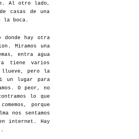
e. Al otro lado,
 de casas de una
n la boca.
o donde hay otra
lon. Miramos una
emas, entra agua
ra tiene varios
 llueve, pero la
i un lugar para
amos. O peor, no
contramos lo que
comemos, porque
lma nos sentamos
en internet. Hay
r.