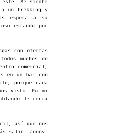
 esté. Se siente
 a un trekking y
ras espera a su
luso estando por
ndas con ofertas
 todos muchos de
entro comercial,
os en un bar con
ale, porque cada
mos visto. En mi
ablando de cerca
cil, así que nos
ás salir, Jenny,