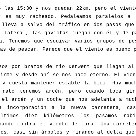
o las 15:30 y nos quedan 22km, pero el vient
r es muy racheado. Pedaleamos paralelos a 
 lleva a salvo del tráfico en dos pasos que
a lateral, las gaviotas juegan con él y de p
a. Tenemos que esquivar varios grupos de pe
as de pescar. Parece que el viento es bueno 
sos por brazos de río Derwent que llegan al
firme y desde ahí se nos hace eterno. El vien
 y cuesta mantener estable la bici. Hay muc
 rato tenemos arcén, pero cuando toca gir
 el arcén y un coche que nos adelanta a muc
ra incorporación a la nueva carretera, ca
últimos diez kilómetros los pasamos rabi
hando contra el viento de cara. Una carrete
tos, casi sin árboles y mirando al delta que