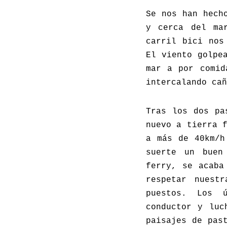
Se nos han hech
y cerca del ma
carril bici nos
El viento golpe
mar a por comid
intercalando cañ
Tras los dos pa
nuevo a tierra 
a más de 40km/h
suerte un buen
ferry, se acaba
respetar nuest
puestos. Los 
conductor y luc
paisajes de pas