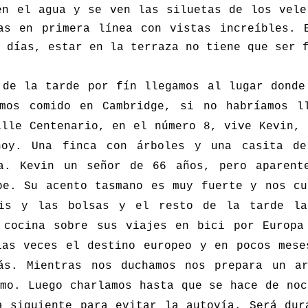
en el agua y se ven las siluetas de los vele
as en primera línea con vistas increíbles. 
 días, estar en la terraza no tiene que ser 
 de la tarde por fín llegamos al lugar donde
mos comido en Cambridge, si no habríamos l
alle Centenario, en el número 8, vive Kevin, 
hoy. Una finca con árboles y una casita de
a. Kevin un señor de 66 años, pero aparent
be. Su acento tasmano es muy fuerte y nos cu
cis y las bolsas y el resto de la tarde la
 cocina sobre sus viajes en bici por Europa
ias veces el destino europeo y en pocos mese
ás. Mientras nos duchamos nos prepara un a
imo. Luego charlamos hasta que se hace de noc
a siguiente para evitar la autovía. Será dur