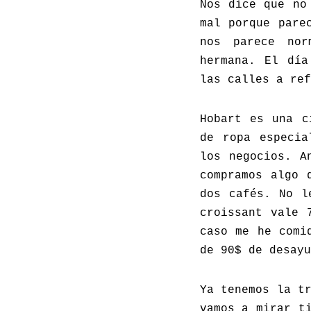
Nos dice que no
mal porque pare
nos parece nor
hermana. El día
las calles a ref
Hobart es una c
de ropa especia
los negocios. A
compramos algo 
dos cafés. No l
croissant vale 
caso me he comi
de 90$ de desayu
Ya tenemos la t
vamos a mirar t