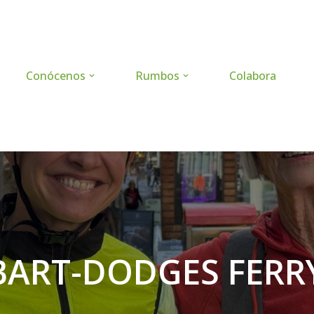
Conócenos
Rumbos
Colabora
BART-DODGES FERR