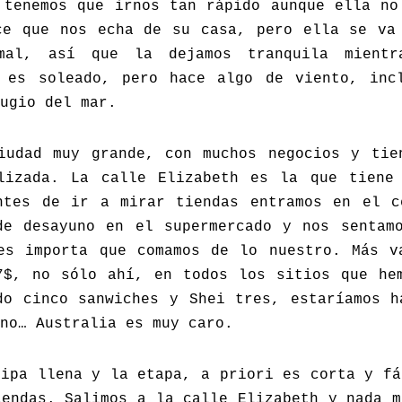
 tenemos que irnos tan rápido aunque ella no
ce que nos echa de su casa, pero ella se va
mal, así que la dejamos tranquila mient
 es soleado, pero hace algo de viento, inc
ugio del mar.
iudad muy grande, con muchos negocios y tie
lizada. La calle Elizabeth es la que tiene
ntes de ir a mirar tiendas entramos en el c
de desayuno en el supermercado y nos sentam
es importa que comamos de lo nuestro. Más v
7$, no sólo ahí, en todos los sitios que he
do cinco sanwiches y Shei tres, estaríamos h
no… Australia es muy caro.
ripa llena y la etapa, a priori es corta y fá
iendas. Salimos a la calle Elizabeth y nada m