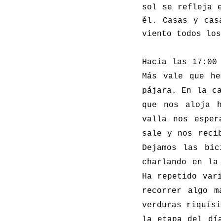
sol se refleja 
él. Casas y cas
viento todos los
Hacia las 17:00
Más vale que he
pájara. En la c
que nos aloja 
valla nos esper
sale y nos reci
Dejamos las bi
charlando en la
Ha repetido var
recorrer algo m
verduras riquís
la etapa del dí