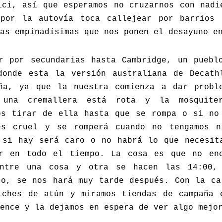
ici, así que esperamos no cruzarnos con nadi
por la autovía toca callejear por barrios
as empinadísimas que nos ponen el desayuno e
r por secundarias hasta Cambridge, un puebl
donde esta la versión australiana de Decath
ña, ya que la nuestra comienza a dar probl
 una cremallera está rota y la mosquite
os tirar de ella hasta que se rompa o si no
es cruel y se romperá cuando no tengamos n
 si hay será caro o no habrá lo que necesit
r en todo el tiempo. La cosa es que no en
entre una cosa y otra se hacen las 14:00, 
co, se nos hará muy tarde después. Con la ca
iches de atún y miramos tiendas de campaña 
ence y la dejamos en espera de ver algo mejo