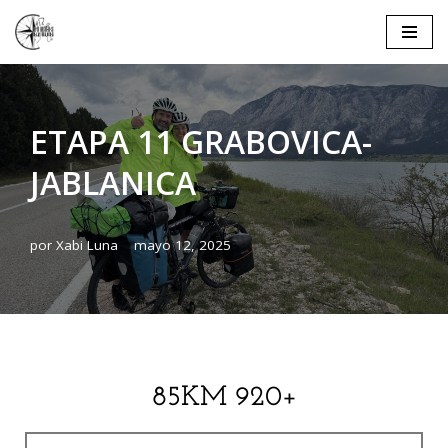
Saltar
al
contenido
ETAPA 11 GRABOVICA-
JABLANICA
por
Xabi Luna
mayo 12, 2025
85KM 920+